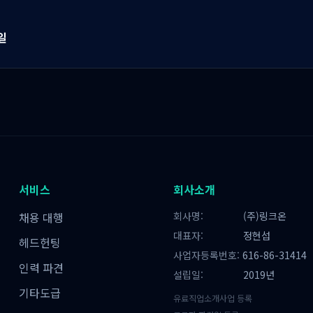
일
서비스
회사소개
채용 대행
회사명:
(주)링크온
대표자:
정현섭
헤드헌팅
사업자등록번호:
616-86-31414
인력 파견
설립일:
2019년
기타도급
유료직업소개사업 등록